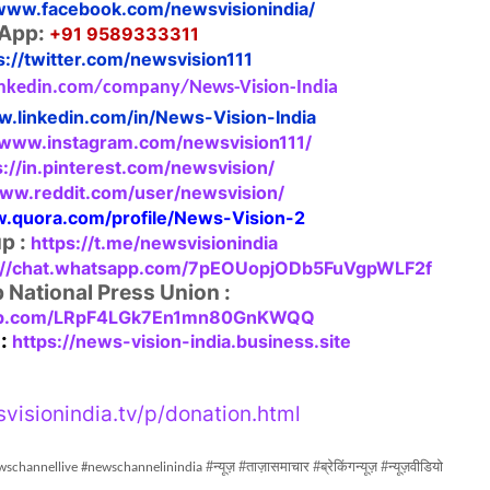
/www.facebook.com/newsvisionindia/
App:
+91 9589333311
s://twitter.com/newsvision111
inkedin.com/company/News-Vision-India
.linkedin.com/in/News-Vision-India
/www.instagram.com/newsvision111/
s://in.pinterest.com/newsvision/
www.reddit.com/user/newsvision/
w.quora.com/profile/News-Vision-2
p :
https://t.me/newsvisionindia
://chat.whatsapp.com/7pEOUopjODb5FuVgpWLF2f
National Press Union :
sapp.com/LRpF4LGk7En1mn80GnKWQQ
 :
https://news-vision-india.business.site
visionindia.tv/p/donation.html
#
#
#
#
न्यूज़
ताज़ासमाचार
ब्रेकिंगन्यूज़
न्यूज़वीडियो
wschannellive #newschannelinindia