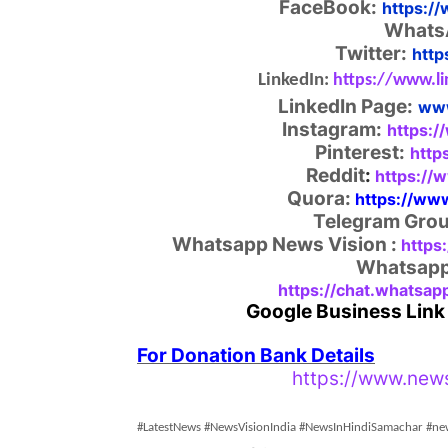
FaceBook:
https:/
Whats
Twitter:
http
LinkedIn:
https://www.l
LinkedIn Page:
www
Instagram:
https:/
Pinterest:
http
Reddit
:
https://
Quora:
https://ww
Telegram Grou
Whatsapp News Vision :
https
Whatsapp 
https://chat.what
Google Business Link
For Donation Bank Details
https://www.news
#LatestNews #NewsVisionIndia #NewsInHindiSamachar #ne