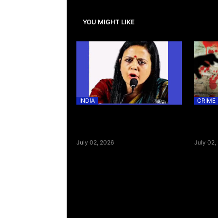
YOU MIGHT LIKE
INDIA
CRIME
महुआ मोइत्रा का बीजेपी पर हमला, कार्यालय
आधी रात 
पर अंडे और सब्जियां फेंकने का लगाया आरोप;
किया जमीं
वीडियो किया साझा| News Vision
July 02, 2026
July 02,