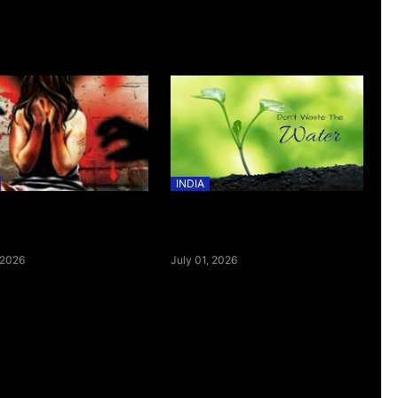
INDIA
को गरजे बुलडोजर, उन 4 होटलों को
ब्रिटेन में 40°C पर सड़कें क्यों पिघलती हैं,
दोज जहाँ मासूम से हुई थी हैवानियत|
जबकि भारत में 45°C के बाद भी रहती हैं
News Vision
सुरक्षित? जानिए वजह| News Vision
 2026
July 01, 2026