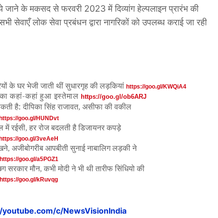
े जाने के मकसद से फरवरी 2023 में दिव्यांग हेल्पलाइन प्रारंभ की
सभी सेवाएँ लोक सेवा प्रबंधन द्वारा नागरिकों को उपलब्ध कराई जा रही
ों के घर भेजी जाती थीं सुधारगृह की लड़कियां
https://goo.gl/KWQiA4
-
का कहां
कहां हुआ इस्तेमाल
https://goo.gl/ob6ARJ
:
सकती है
दीपिका सिंह राजावत
,
असीफा की वकील
https://goo.gl/HUNDvt
ल में रईसी
,
हर रोज बदलती है डिजायनर कपड़े
https://goo.gl/3veAeH
खने
,
अजीबोगरीब आपबीती सुनाई नाबालिग लड़की ने
https://goo.gl/a5PGZ1
छग सरकार मौन
,
कभी मोदी ने भी थी तारीफ सिंधियो की
https://goo.gl/kRuvqg
//youtube.com/c/NewsVisionIndia